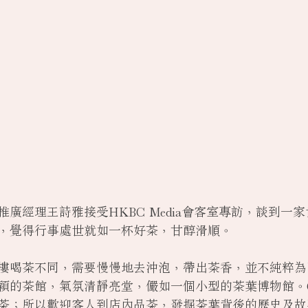
廣經理王詩雅接受HKBC Media會客室專訪，談到一
，覺得行事處世就如一杯好茶，甘醇滑順。 
樓喝茶不同，需要慢慢地去沖泡，帶出茶香，並不純粹為
穎的茶館，氣氛清靜亮堂，儼如一個小型的茶葉博物館。Ce
茶；所以歡迎客人到店內品茶，發掘茶葉背後的歷史及故