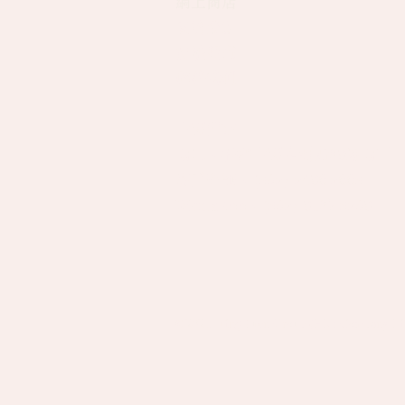
網上商店
關於榮源
​​媒體報道
聯絡我們
中環門市
地址：香港中環卑利街39號地下
客戶查詢：
(852) 2496 2668
WhatsApp：
(852) 9137 8259
©2021
Wing Yuen Group (HK) Company Li