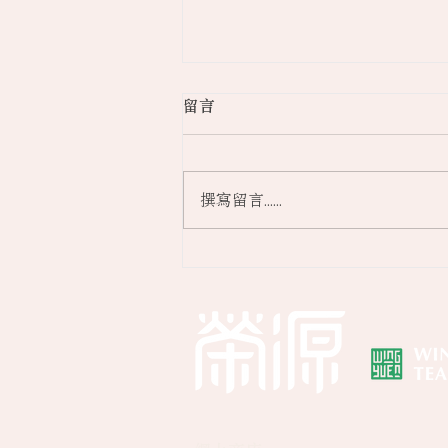
留言
撰寫留言......
【疫市營商】旅客絕跡茶行另
闢蹊徑 小班茶藝班 拓疫下年
輕人市場