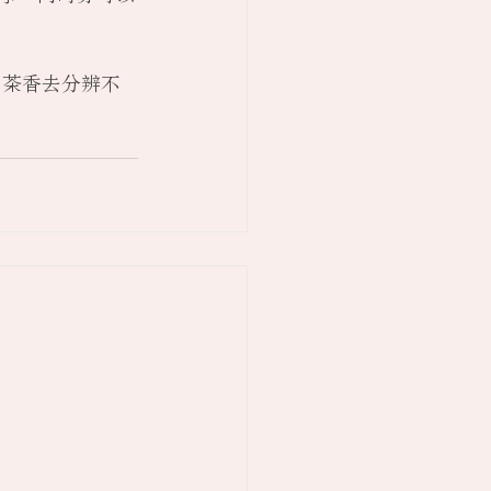
、茶香去分辨不