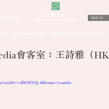
榮 源 茶 行
聯絡我們
HKD (HK$)
WING YUEN TEA HOUSE
上架，凡購物滿$500港元，即享免運費寄送貨品至香港。
Media會客室：王詩雅（HK
om/watch?v=cdIW6EYZJ-4&feature=youtu.be