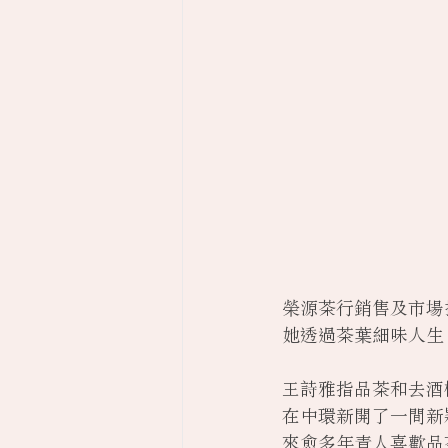
榮源茶行銷售及市場推
她透過茶葉細味人生
王詩雅指品茶和去酒
在中環新開了一間新
來愈多年青人喜歡品