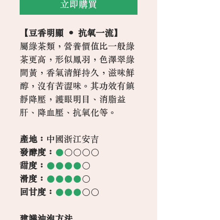
立即購買
【豆香明顯 ‧ 抗氧一流】
屬綠茶類，營養價值比一般綠
茶更高，形似鳳羽，色澤翠綠
間黃，香氣清鮮持久，滋味鮮
醇，沒有苦澀味。其功效有鎮
靜降壓，護眼明目、消脂益
肝、降血壓、抗氧化等。
產地：
中國浙江安吉
發酵度：
●
○○○○
甜度：
●●●●
○
滑度：
●●●●
○
回甘度：
●●●
○○
建議沖泡方法