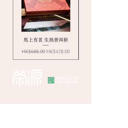
馬上有茗 生熟普洱餅
一般價格
促銷價格
HK$688.00
HK$428.00
網上商店
關於榮源
​​媒體報道
聯絡我們