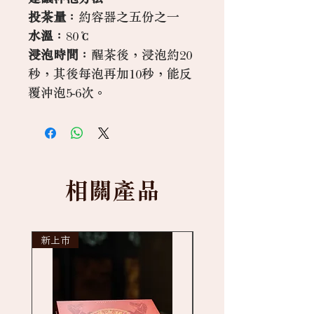
投茶量
：約容器之五份之一
水溫
：80℃
浸泡時間
：醒茶後，浸泡約20
秒，其後每泡再加10秒，能反
覆沖泡5-6次。
相關產品
新上市
New arrival