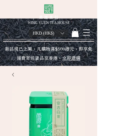
榮 源 茶 行
WING YUEN TEA HOUSE
HKD (HK$)
新品現已上架，凡購物滿$500港元，即享免
運費寄送貨品至香港。
立即選購