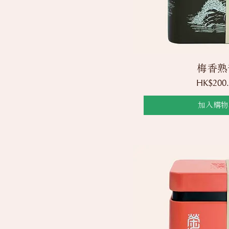
快速瀏
梅香熟
價格
HK$200.
加入購物