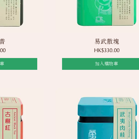
覽
快速瀏覽
普
易武散塊
價格
00
HK$330.00
車
加入購物車