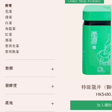
Online Shop Exclusive
所有
花茶
綠茶
白茶
烏龍茶
紅茶
黑茶
普洱生茶
普洱熟茶
售價
HK$120
HK$1,500
發酵度
快速瀏
特級龍井（獅
價格
HK$480.
未發酵茶
輕發酵茶
產地
加入購物
半發酵茶