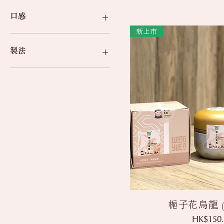
全發酵茶
福建
蘇州
口感
雲南
新上市
浙江
味甜
杭州
醇甜
製法
滑順
回甘
輕岩焙
清香
中岩焙
果香
天然發酵
豆香
松煙香
溫和
生津
快速瀏
梔子花烏龍 (
價格
HK$150.