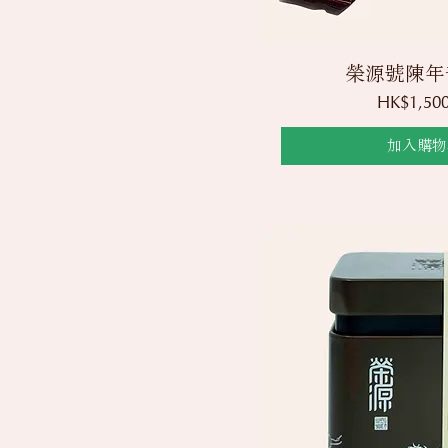
快速瀏
榮源號陳年
價格
HK$1,500
加入購物