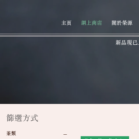
主頁
網上商店
關於榮源
新品現已
篩選方式
茶類