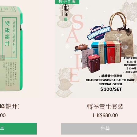
轉季首選
覽
快速瀏覽
峰龍井）
轉季養生套裝
價格
00
HK$680.00
車
售罄