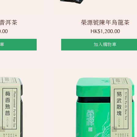
覽
快速瀏覽
普洱茶
榮源號陳年烏龍茶
價格
.00
HK$1,200.00
車
加入購物車