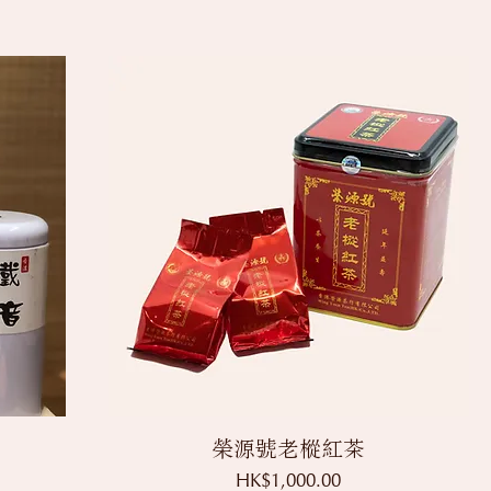
快速瀏覽
榮源號老樅紅茶
價格
HK$1,000.00