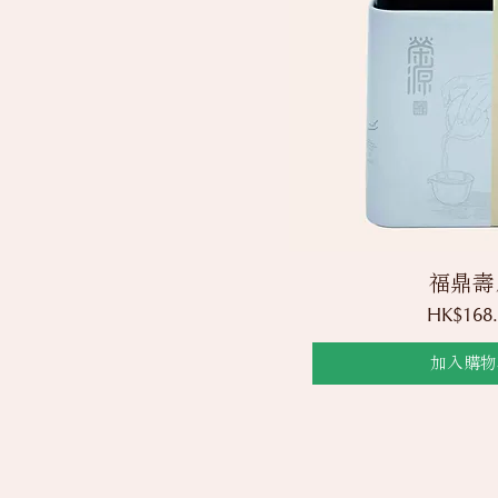
快速瀏
福鼎壽
價格
HK$168.
加入購物