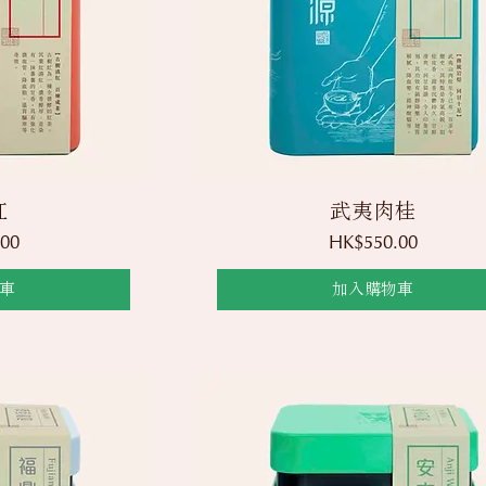
覽
快速瀏覽
紅
武夷肉桂
價格
00
HK$550.00
車
加入購物車