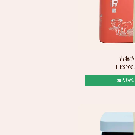
快速瀏
古樹
價格
HK$200.
加入購物