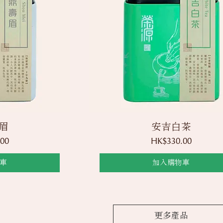
覽
快速瀏覽
眉
安吉白茶
價格
00
HK$330.00
車
加入購物車
更多產品