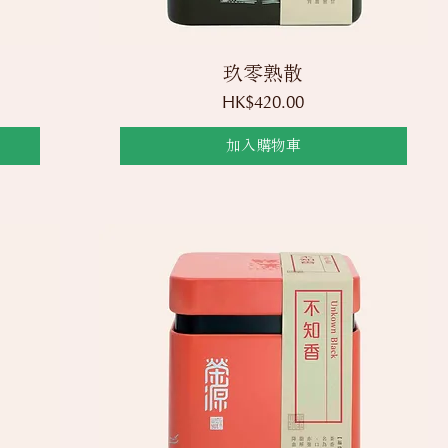
快速瀏覽
玖零熟散
價格
HK$420.00
加入購物車