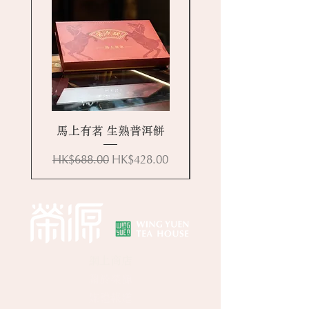
馬上有茗 生熟普洱餅
一般價格
促銷價格
HK$688.00
HK$428.00
網上商店
關於榮源
​​媒體報道