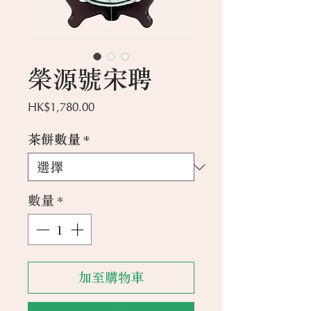
榮源號宋聘
價
HK$1,780.00
格
茶餅數量
*
數量
*
加至購物車