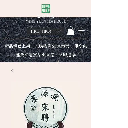
榮 源 茶 行
WING YUEN TEA HOUSE
HKD (HK$)
新品現已上架，凡購物滿$500港元，即享免
運費寄送貨品至香港。
立即選購