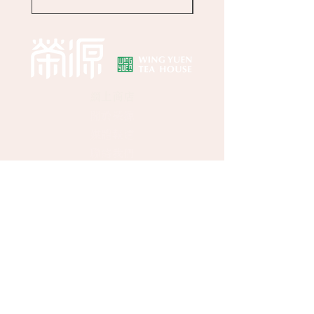
網上商店
關於榮源
​​媒體報道
聯絡我們
中環門市
地址：香港中環卑利街39號地下
客戶查詢：
(852) 2496 2668
WhatsApp：
(852) 9137 8259
幫助