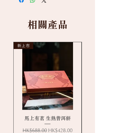
相關產品
新上市
New arrival
馬上有茗 生熟普洱餅
一般價格
促銷價格
HK$688.00
HK$428.00