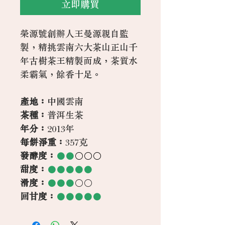
立即購買
榮源號創辦人王曼源親自監
製，精挑雲南六大茶山正山千
年古樹茶王精製而成，茶質水
柔霸氣，餘香十足。
產地：
中國雲南
茶種：
普洱生茶
年分：
2013年
每餅淨重：
357克
發酵度：
●●
○○○
甜度：
●●●●●
滑度：
●●●
○○
回甘度：
●●●●●