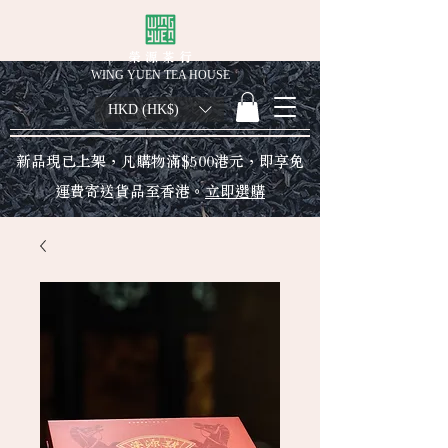
榮 源 茶 行
WING YUEN TEA HOUSE
HKD (HK$)
新品現已上架，凡購物滿$500港元，即享免
運費寄送貨品至香港。
立即選購