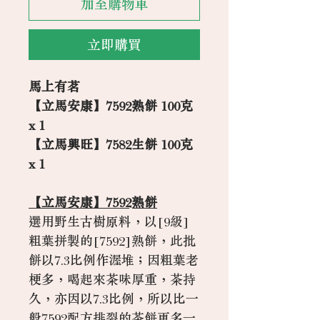
加至購物車
立即購買
馬上有茗
【立馬安康】7592熟餅 100克
x 1
【立馬興旺】7582生餅 100克
x 1
【立馬安康】7592熟餅
選用野生古樹原料，以[9級]
粗葉拼製的[7592]熟餅，此批
餅以7.3比例作渥堆；因粗葉老
梗多，喝起來茶味厚重，茶持
久，亦因以7.3比例，所以比一
般7592配方排裂的茶餅更多一