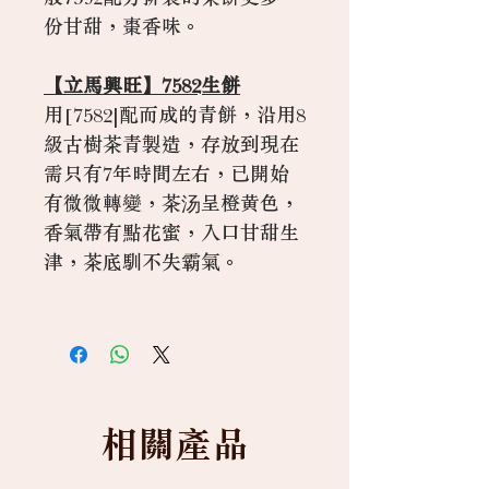
份甘甜，棗香味。
【立馬興旺】7582生餅
用[7582|配而成的青餅，沿用8
級古樹茶青製造，存放到現在
需只有7年時間左右，已開始
有微微轉變，茶汤呈橙黄色，
香氣帶有點花蜜，入口甘甜生
津，茶底馴不失霸氣。
相關產品