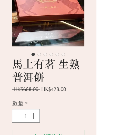
馬上有茗 生熟
普洱餅
一
促
 HK$688.00 
HK$428.00
般
銷
價
價
數量
*
格
格