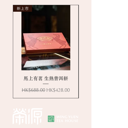
新上市
New arrival
馬上有茗 生熟普洱餅
一般價格
促銷價格
HK$688.00
HK$428.00