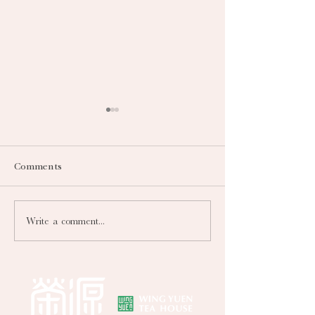
Comments
Write a comment...
影子菁英導師專訪王詩雅
品茗邀月 樂享中
女士（香港菁英會）
茶 完美互補（明