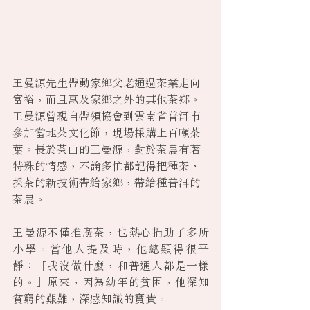
王曼源先生帶動家鄉父老通過茶業走向
富裕，而且惠及家鄉之外的其他茶鄉。
王曼源曾親自帶領協會到雲南省普洱市
參加當地茶文化節，現場採購上百噸茶
葉。長於茶山的王曼源，對於茶農有著
特殊的情感，不論多忙都記得把種茶、
採茶的新技術帶給家鄉，帶給種普洱的
茶農。
王曼源不僅推廣茶，也熱心捐助了多所
小學。當他人提及時，他總顯得很平
靜：「我沒做什麼，和普通人都是一樣
的。」原來，因為幼年的貧困，他深知
貧窮的艱難，深感知識的寶貴。