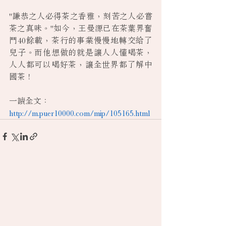
"謙恭之人必得茶之香雅，刻苦之人必嘗
茶之真味。"如今，王曼源已在茶葉界奮
鬥40餘載，茶行的事業慢慢地轉交給了
兒子。而他想做的就是讓人人懂喝茶，
人人都可以喝好茶，讓全世界都了解中
國茶！
一讀全文：
http://m.puer10000.com/mip/105165.html