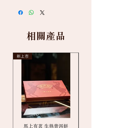
相關產品
新上市
New arrival
馬上有茗 生熟普洱餅