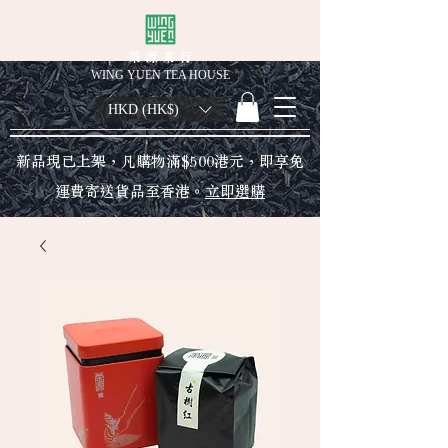
榮 源 茶 行
WING YUEN TEA HOUSE
HKD (HK$)
新品現已上架，凡購物滿$500港元，即享免
運費寄送貨品至香港。
立即選購