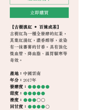
立即購買
【古樹滇紅 ‧ 百煉成茶】
古樹紅為一種全發酵的紅茶，
其葉紅湯紅，濃香醇厚，並染
有一抹蕃薯的甘香。具有強化
微血管、降血脂、溫胃驅寒等
奇效。
產地：
中國雲南
年分：
2017年
發酵度：
●●●●●
甜度：
●●●●●
滑度：
●●●
○○
回甘度：
●●●●
○