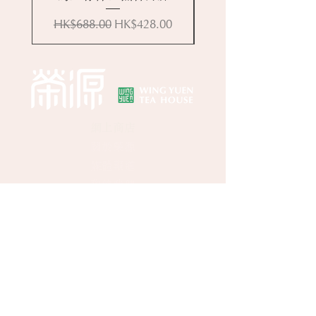
一般價格
促銷價格
HK$688.00
HK$428.00
網上商店
關於榮源
​​媒體報道
聯絡我們
中環門市
地址：香港中環卑利街39號地下
客戶查詢：
(852) 2496 2668
WhatsApp：
(852) 9137 8259