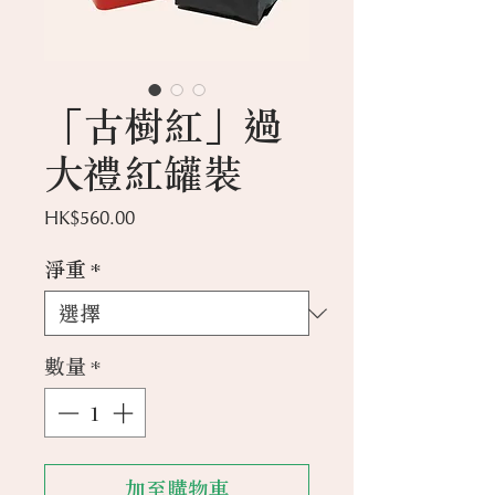
「古樹紅」過
大禮紅罐裝
價
HK$560.00
格
淨重
*
數量
*
加至購物車