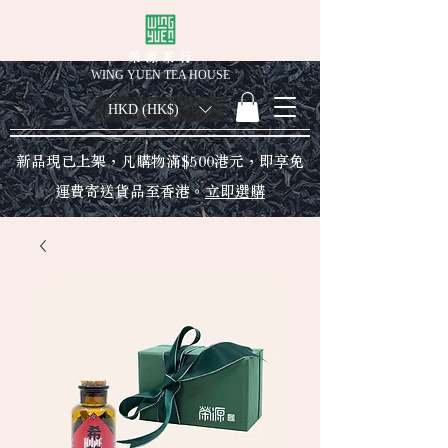
榮 源 茶 行
WING YUEN TEA HOUSE
HKD (HK$)
新品現已上架，凡購物滿$500港元，即享免
運費寄送貨品至香港。
立即選購