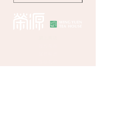
網上商店
關於榮源
​​媒體報道
聯絡我們
中環門市
地址：香港中環卑利街39號地下
客戶查詢：
(852) 2496 2668
WhatsApp：
(852) 9137 8259
幫助