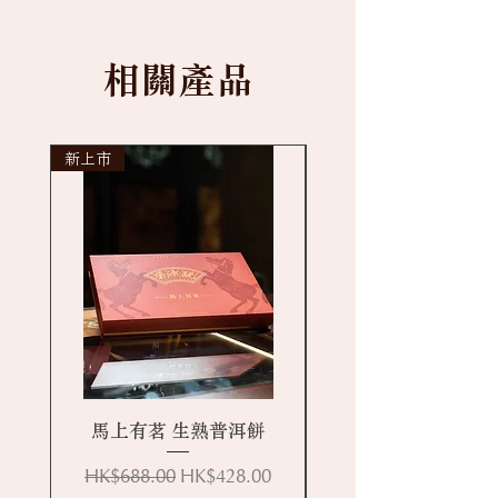
相關產品
新上市
New arrival
馬上有茗 生熟普洱餅
一般價格
促銷價格
HK$688.00
HK$428.00