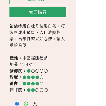
立即購買
福鼎特級白牡丹精製白茶，巧
製壓成小星星，入口清爽輕
柔，為每日帶來好心情，讓人
重拾希望。
產地：
中國福建福鼎
年分：
2018年
發酵度：
●
○○○○
甜度：
●●●●
○
滑度：
●●●●
○
回甘度：
●●
○○○