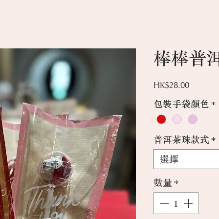
棒棒普
價
HK$28.00
格
包裝手袋顏色
*
普洱茶珠款式
*
選擇
數量
*