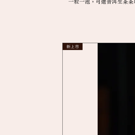
一粒一泡，可選普洱生茶茶
新上市