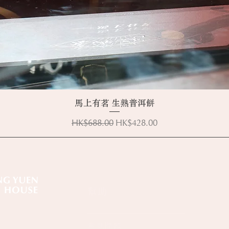
快速瀏覽
馬上有茗 生熟普洱餅
一般價格
促銷價格
HK$688.00
HK$428.00
幫助
常見問題