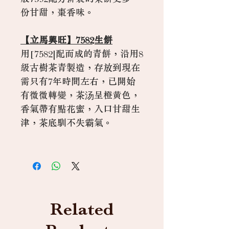
份甘甜，棗香味。
【立馬興旺】7582生餅
用[7582|配而成的青餅，沿用8
級古樹茶青製造，存放到現在
需只有7年時間左右，已開始
有微微轉變，茶汤呈橙黄色，
香氣帶有點花蜜，入口甘甜生
津，茶底馴不失霸氣。
Related