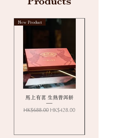
Products
New Product
New arrival
馬上有茗 生熟普洱餅
Regular Price
Sale Price
HK$688.00
HK$428.00