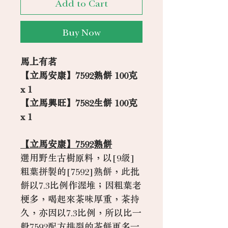
Add to Cart
Buy Now
馬上有茗
【立馬安康】7592熟餅 100克
x 1
【立馬興旺】7582生餅 100克
x 1
【立馬安康】7592熟餅
選用野生古樹原料，以[9級]
粗葉拼製的[7592]熟餅，此批
餅以7.3比例作渥堆；因粗葉老
梗多，喝起來茶味厚重，茶持
久，亦因以7.3比例，所以比一
般7592配方排裂的茶餅更多一