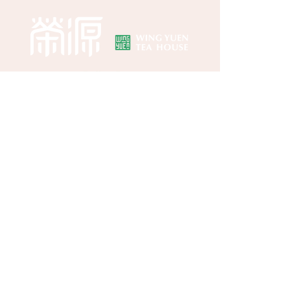
Online Store
About Wing Yuen
Media Coverages
Contact Us
Central Store
Address: G/F, 39 Peel Street, Central, Hong
Kong
Customer Enquiries:
(852) 2496 2668
WhatsApp：
(852) 9137 8259
HELP