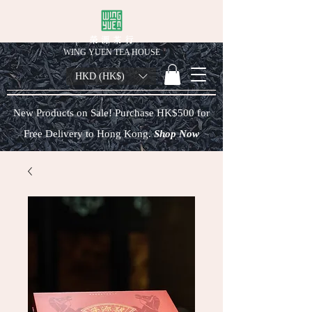
榮 源 茶 行
WING YUEN TEA HOUSE
HKD (HK$)
New Products on Sale! Purchase HK$500 for
Free Delivery to Hong Kong.
Shop Now