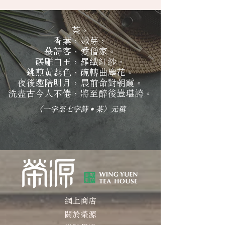
茶。
香葉，嫩芽，
慕詩客，愛僧家。
碾雕白玉，羅織紅紗。
銚煎黃蕊色，碗轉曲塵花。
夜後邀陪明月，晨前命對朝霞。
洗盡古今人不倦，將至醉後豈堪誇。
〈一字至七字詩‧茶〉元稹
網上商店
關於榮源