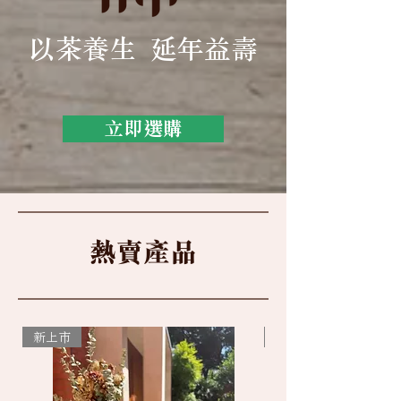
以茶養生 延年益壽
立即選購
​熱賣產品
新上市
聖誕精品