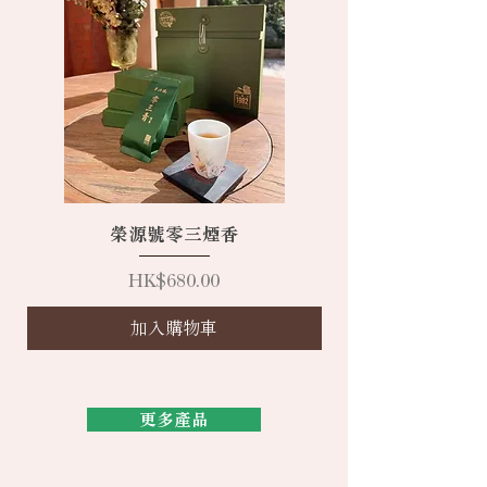
榮源號零三煙香
價格
HK$680.00
加入購物車
更多產品