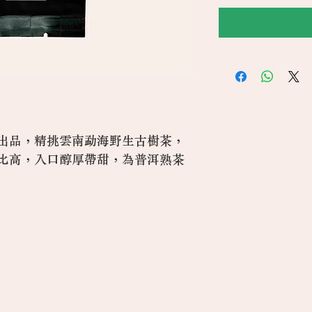
出品，精挑雲南勐海野生古樹茶，
比高，入口醇厚帶甜，為普洱熟茶