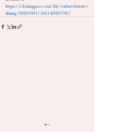
https://ol.mingpao.com/ldy/cultureleisure/
dining/20201001/1601489837067