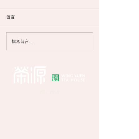
留言
撰寫留言......
影子菁英導師專訪王詩雅
「香港茶王」王
女士（香港菁英會）
是中國茶 魂是
網）
網上商店
關於榮源
​​媒體報道
聯絡我們
中環門市