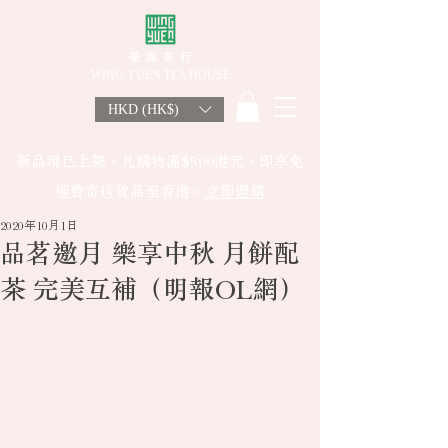
榮 源 茶 行
WING YUEN TEA HOUSE
HKD (HK$)
新品現已上架，凡購物滿$500港元，即享免
運費寄送貨品至香港。
立即選購
2020年10月1日
品茗邀月 樂享中秋 月餅配
茶 完美互補（明報OL網）