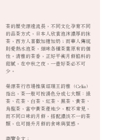
茶的歷史源遠流長，不同文化孕育不同
的品茶方式，日本人欣賞泡沫濃厚的抹
茶，西方人喜歡加糖加奶；而華人傳統
則愛熱水泡茶，細味各種茶葉原有的個
性。清雅的茶香，正好平衡月餅餡料的
甜膩，在中秋之夜，一壺好茶必不可
少。
榮源茶行市場推廣經理王詩雅（Celia）
指出，茶一般可按湯色分成七大類：綠
茶、花茶、白茶、紅茶、黑茶、黃茶、
烏龍茶，當中黃茶產地少，較不常見，
而不同口味的月餅，搭配濃淡不一的茶
類，也可提升月餅的食味與質感。
瀏覽全文：