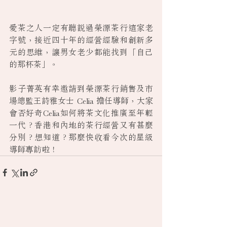
愛茶之人一定有聽說過榮源茶行這家老
字號，接近四十年的經營經驗和創新多
元的思維，讓男女老少都能找到「自己
的那杯茶」。
影子菁英有幸邀請到榮源茶行銷售及市
場總監王詩雅女士 Celia 擔任導師，大家
會否好奇Celia如何將茶文化推廣至年輕
一代？香港和內地的茶行經營又有甚麼
分別？想知道？那麼快收看今次的星級
導師專訪啦！