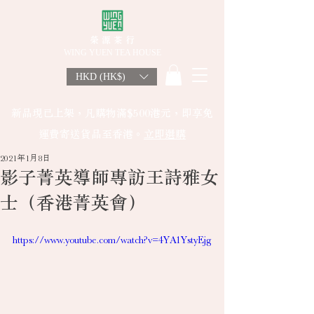
榮 源 茶 行
WING YUEN TEA HOUSE
HKD (HK$)
新品現已上架，凡購物滿$500港元，即享免
運費寄送貨品至香港。
立即選購
2021年1月8日
影子菁英導師專訪王詩雅女
士（香港菁英會）
https://www.youtube.com/watch?v=4YA1YstyEjg