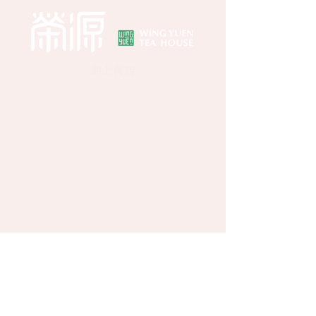
網）
網上商店
關於榮源
​​媒體報道
聯絡我們
中環門市
地址：香港中環卑利街39號地下
客戶查詢：
(852) 2496 2668
WhatsApp：
(852) 9137 8259
幫助
常見問題