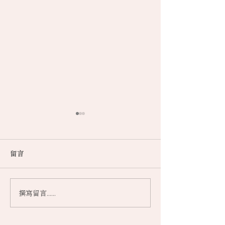
留言
撰寫留言......
品茗邀月 樂享中秋 月餅配
「香港茶王」王
茶 完美互補（明報OL網）
是中國茶 魂是