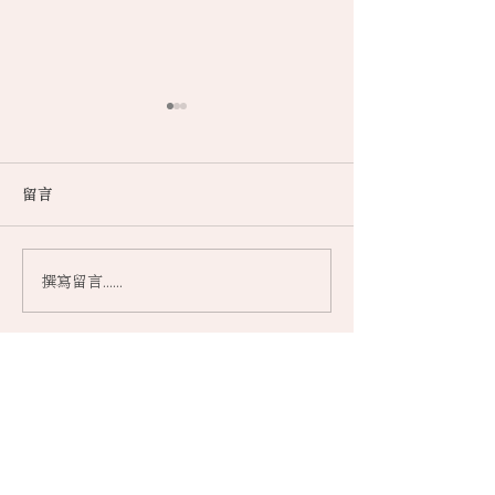
留言
撰寫留言......
品茗邀月 樂享中秋 月餅配
「香港茶王」王
茶 完美互補（明報OL網）
是中國茶 魂是
網）
網上商店
關於榮源