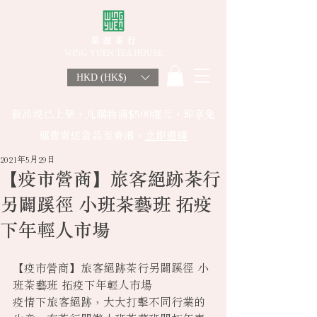
榮 源 茶 行
WING YUEN TEA HOUSE
HKD (HK$)
新品現已上架，凡購物滿$500港元，即享免
運費寄送貨品至香港。
立即選購
2021年5月29日
【疫市營商】旅客絕跡茶行
另闢蹊徑 小班茶藝班 拓疫
下年輕人市場
【疫市營商】旅客絕跡茶行另闢蹊徑 小
班茶藝班 拓疫下年輕人市場
疫情下旅客絕跡，大大打擊不同行業的