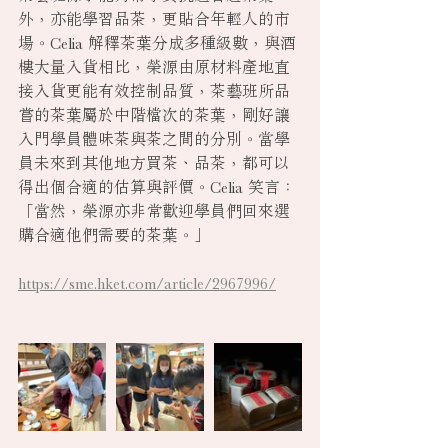
外，亦能學習品茶，更貼合年輕人的市
場。Celia 解釋茶葉分成多種級數，與酒
樓大量入貨相比，榮源由原材料產地直
接入貨更能有效控制品質，茶藝班所品
嘗的茶葉屬於中階檔次的茶葉，剛好讓
入門學員體味茶與茶之間的分別。當學
員未來到其他地方買茶、品茶，都可以
得出個合適的估算與評價。Celia 笑言：
「當然，榮源亦非常歡迎學員們回來選
購合適他們需要的茶葉。」
https://sme.hket.com/article/2967996/