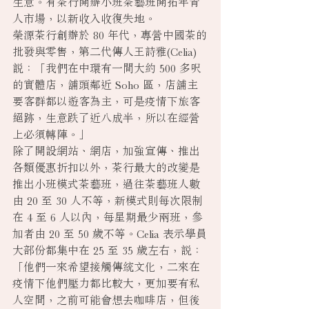
生意。有茶行開辦小班茶藝班開拓年青
人市場，以新收入收復失地。
榮源茶行創辦於 80 年代，專營中國茶的
批發與零售，第二代傳人王詩雅(Celia) 
說：「我們在中環有一間大約 500 多呎
的實體店，舖頭鄰近 Soho 區，店舖主
要客群都以遊客為主，可是疫情下旅客
絕跡，生意跌了近八成半，所以在經營
上必須轉陣。」
除了開設網站、網店，加強宣傳、推出
各類優惠折扣以外，茶行最大的改變是
推出小班模式茶藝班，過往茶藝班人數
由 20 至 30 人不等，新模式則每次限制
在 4 至 6 人以內，每星期最少兩班，參
加者由 20 至 50 歲不等。Celia 表示學員
大部份都集中在 25 至 35 歲左右，說：
「他們一來希望接觸傳統文化，二來在
疫情下他們壓力都比較大，更加要有私
人空間，之前可能會想去咖啡店，但後