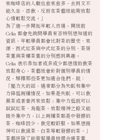
來咖啡店的人數也愈來愈多，去到又不
能久坐、添飲，反而在茶藝班能夠放鬆
心情輕鬆交流。」
為了進一步開拓年輕人市場，開班前 
Celia 都會先詢問學員有否特別想知道的
資訊，年輕學員都會比對茶的歷史、來
源、西式紅茶與中式紅茶的分別、茶居
茶葉與茶樓茶葉的分別感到興趣。
Celia 表示參加者或多或少都想借助飲茶
放鬆身心，茶藝班會針對個別學員的情
況，解釋那些茶更加適合他們，說：
「壓力大的話，通常都分為失眠和集中
力降低兩種情況，如果是失眠，可以飲
黑茶或者普洱來放鬆；集中力低就可以
試試紅茶、烏龍茶，放鬆精神之餘又能
提升集中力，以上兩種茶都是中發酵的
茶，咖啡因少，飲完較舒服。如果想提
神可以飲綠茶、白茶等輕發酵的茶。」
茶藝班除了能夠幫學員挑選合適茶葉