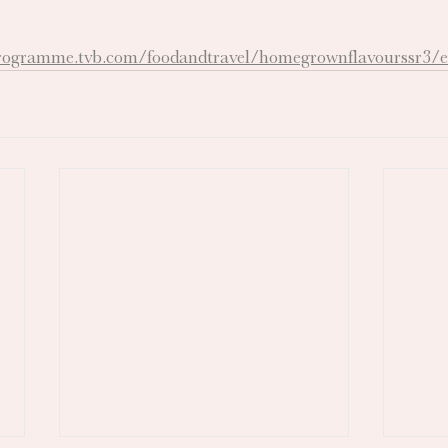
rogramme.tvb.com/foodandtravel/homegrownflavourssr3/e