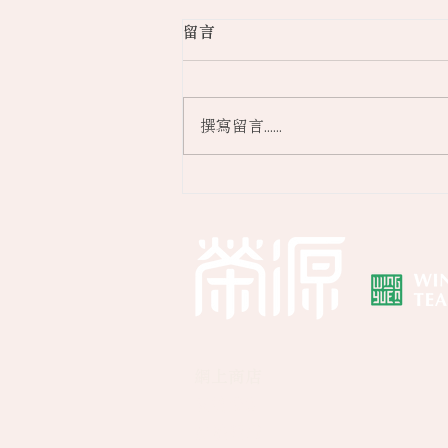
留言
撰寫留言......
【疫市營商】旅客絕跡茶行另
闢蹊徑 小班茶藝班 拓疫下年
輕人市場
網上商店
關於榮源
​​媒體報道