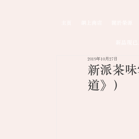
主頁
網上商店
關於榮源
新品現已
2019年10月27日
新派茶味
道》）