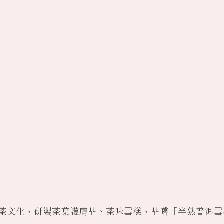
茶文化，研製茶葉護膚品、茶味雪糕，品嚐「半熟普洱雪